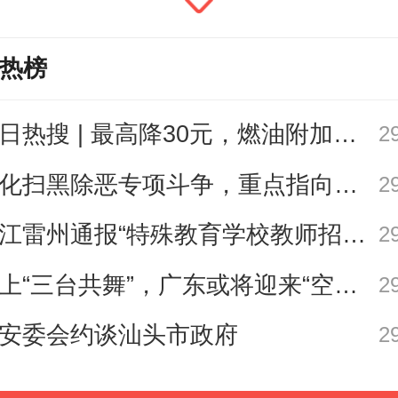
提的是，在中国500强榜单中共计有5
热榜
司未能盈利，而亏损榜前10家公司中
地产公司。这说明中国房地产企业
今日热搜 | 最高降30元，燃油附加费今起下调
2
动性压力，未能完全渡过行业调整期
深化扫黑除恶专项斗争，重点指向这些黑恶势力
2
湛江雷州通报“特殊教育学校教师招聘存在违规行为”
2
，2025 年房地产行业上榜企业的表
出我国房地产业依然具有韧性。头
海上“三台共舞”，广东或将迎来“空调外机” | 天气早知道
2
聚焦核心城市、品质升级与模式创
安委会约谈汕头市政府
2
单中占据重要地位，如保利发展、