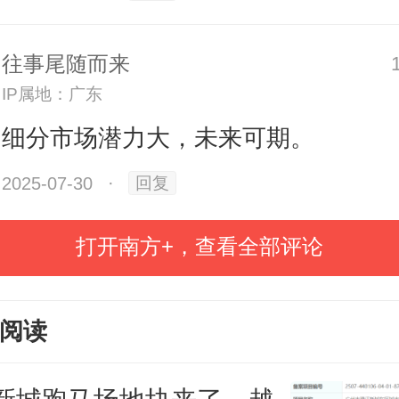
指出的是，还有房地产企业虽未
但是与母公司一同位居世界500强。
往事尾随而来
6位的中国建筑集团有限公司，包含
IP属地：广东
海外发展有限公司；位列第67位的
细分市场潜力大，未来可期。
限公司，包含旗下的华润置地有限
2025-07-30
·
回复
第199位的中国保利集团有限公司，
打开南方+，查看全部评论
保利发展控股集团股份有限公司等。
一周前公布的2025《财富》中国50
阅读
名列前茅的房企排名基本一致。202