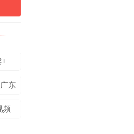
（康养
生存空
及保障
读+
从“规
地产发
美广东
提升对
视频