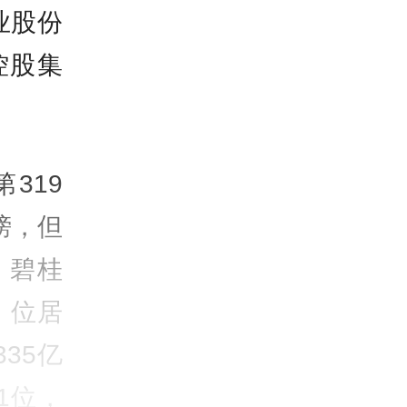
业股份
控股集
319
榜，但
，碧桂
，位居
35亿
1位，