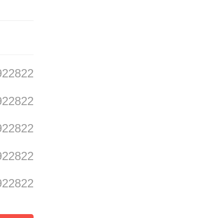
7家上
有9家
依然面
922822
。
922822
922822
现，也
部房企
922822
新，仍
922822
华润置