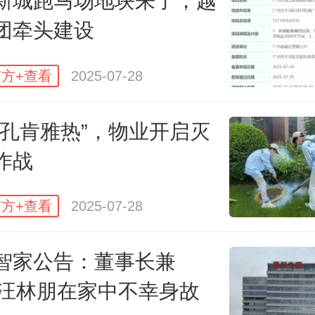
新城跑马场地块来了，越
中国500强榜单上榜房地产企业共有2
团牵头建设
收入总计达3683.51亿美元。其中，
房地产企业为保利、万科和碧桂园
方+查看
2025-07-28
 542.7亿元营收位居中国500强榜
基孔肯雅热”，物业开启灭
万科以389.6亿元营收排名第79位，
作战
52.8 亿元营收排名第116位。
方+查看
2025-07-28
，绿地控股、绿城中国、龙湖集团
智家公告：董事长兼
200位；新城发展控股、越秀地产、
O汪林朋在家中不幸身故
融创中国、杭州滨江房产集团、新