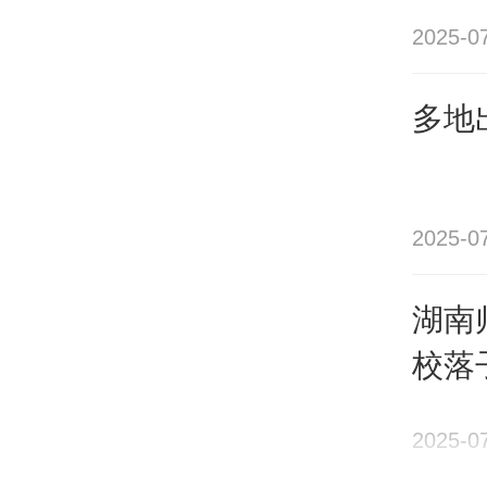
产、
2025-0
华侨
多地
江实
生创
融信
2025-0
集团
湖南
校落
无论
中，
2025-0
总营