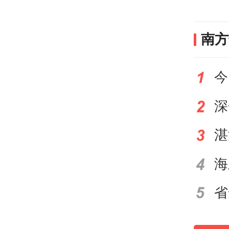
得一
南方
榜公
为房
临流
但是
折射
通过
省
在榜