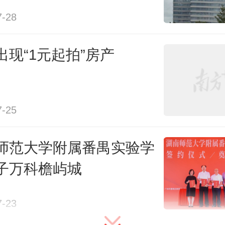
世茂集团、珠海华发也挤入前300位
7-28
城、旭辉控股、碧桂园服务、雅居
出现“1元起拍”房产
业、中骏集团、中梁控股、仁恒置
展排在前400位；正荣地产、新世界
中国、珠海万达商业管理集团、金
7-25
排名在前500位。
师范大学附属番禺实验学
子万科檐屿城
是世界500强榜单，还是中国500
房地产行业的整体规模都呈现收缩
7-23
收下降、利润贡献率也有所下滑。