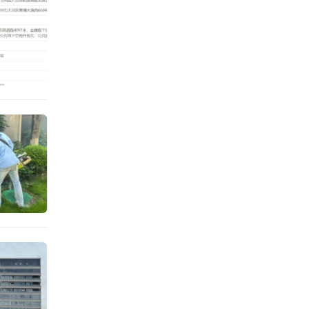
8家，
排名前
，保利
单第51
碧桂园
排名均
金地集
鸿基地