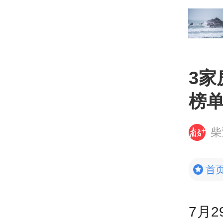
打开
平台
3家
榜
柴
首
7月