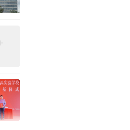
；深圳
乐、长
地、合
发展、
科地产
强榜单
态势，
特别值