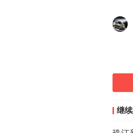
需要
榜，
第1
中国
润有
位居
下的
这与
继续
单中