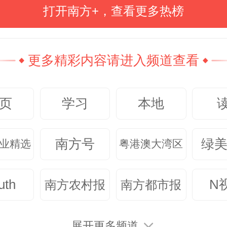
万科等。而中小房企需在细分市场
打开南方+，查看更多热榜
、产业地产）与区域深耕中寻找
如杭州滨江房产等。
更多精彩内容请进入频道查看
，随着 “好房子” 标准的全面落地以
页
学习
本地
房体系的完善，房地产行业或将完成
张”转向 “品质升级”的转型，构建房
南方号
绿
业精选
粤港澳大湾区
模式，形成更具韧性的增长路径，
uth
N
南方农村报
南方都市报
周期波动的抵御能力。
展开更多频道