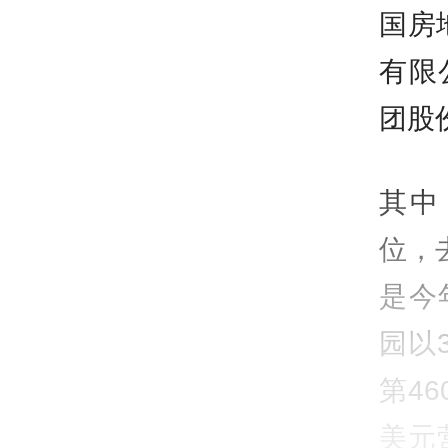
国房
有限
团股
其中
位，
是今
园以
第4
美元