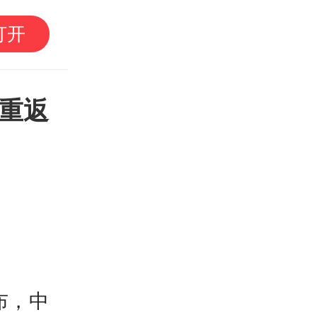
遛湾｜带娃“进厂”见世
打开
研学攻略请查收
园重返
布，
中