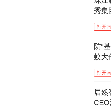
珠江
富》
秀集
营业
三的
打开南
集团以
防“
位，
蚊大
以 2
打开南
此外
居然
在前
CE
团、