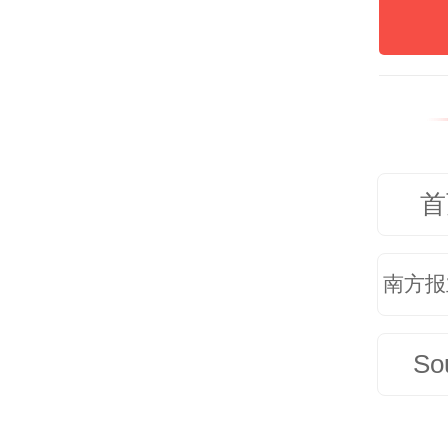
地、
地产
间，
未来
首
性住
模扩
南方报
展新
So
市场