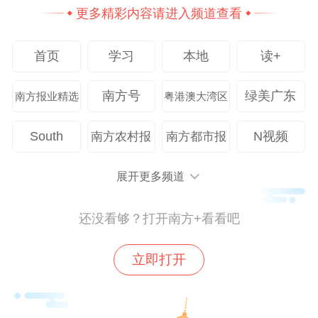
前沿技术及商业化路径。
更多精彩内容请进入频道查看
同时，发挥东莞“中国潮玩之都”的全产业链
首页
学习
本地
读+
制造优势和石排镇“中国潮玩之都・漫博中
心”产业平台优势，围绕“科技赋能、专业协
南方号
绿美广东
南方报业精选
粤港澳大湾区
同、产业落地、国际拓展”四大维度，举办
AI+动画产业交流活动、国漫出海对接会、
South
N视频
南方农村报
南方都市报
粤港澳大湾区“谷子经济”对接会等10余场产
展开更多频道
业对接活动。
还没看够？打开南方+看看吧
“AI+潮玩”的创新应用与互动体验是本届展会
的一大亮点。虚拟电影体验区的互动电影
立即打开
《永远的盛唐》《珠穆朗玛大冒险》等原创
剧目，将让人身临其境感受大唐盛世、地球