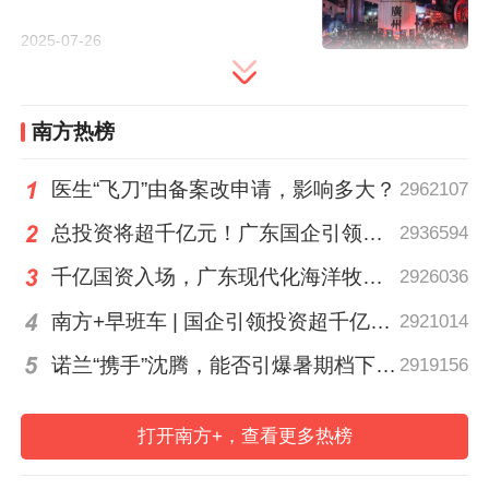
动在海珠琶醍举行
2025-07-26
南方热榜
医生“飞刀”由备案改申请，影响多大？
2962107
广东省广播电视局副局长王跃介绍，本届展
总投资将超千亿元！广东国企引领现代化海洋牧场建设
2936594
会将紧扣影视动漫行业发展动态，聚焦前沿
趋势，全景式呈现国内外优质动漫内容、前
千亿国资入场，广东现代化海洋牧场建设进入2.0时代｜聊点政经事
2926036
沿创新技术与多元融合业态。展会期间，将
南方+早班车 | 国企引领投资超千亿！广东现代化海洋牧场建设提速
2921014
汇聚国内外动漫创作大师、技术专家及投资
诺兰“携手”沈腾，能否引爆暑期档下半场？｜小南荐片
2919156
机构，举办粤港澳大湾区动画电影周、“新质
动漫链全球”创投会暨动画产学研对接会等行
打开南方+，查看更多热榜
业交流活动，探讨影视动漫行业最新趋势、