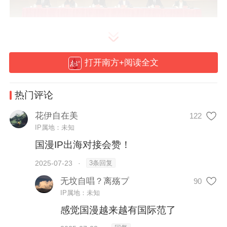
打开南方+阅读全文
参展企业和IP数量均达到历届之最
热门评论
花伊自在美
122
中国国际动漫博览会作为广东省人民政府主
IP属地：未知
办的展会之一，也是我国以动漫为主题的唯
国漫IP出海对接会赞！
一国字号展会，自2009年落户东莞以来，已
3条回复
2025-07-23
·
成功举办了十四届。
无坟自唱？离殇プ
90
IP属地：未知
感觉国漫越来越有国际范了