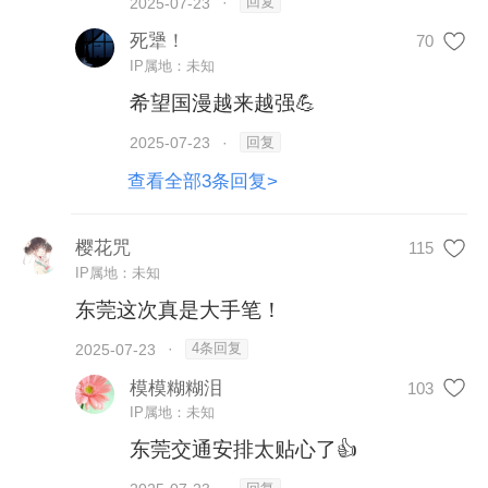
回复
2025-07-23
·
死犟！
70
IP属地：未知
希望国漫越来越强💪
回复
2025-07-23
·
查看全部3条回复>
樱花咒
115
IP属地：未知
东莞这次真是大手笔！
01:12
4条回复
2025-07-23
·
模模糊糊泪
103
IP属地：未知
据介绍，第十五届中国国际动漫博览会在总
东莞交通安排太贴心了👍
展览面积、参展企业和IP数量等方面均达到