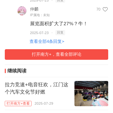
历届之最。本次展览立足粤港澳大湾区世界
回复
2025-07-23
·
级制造集群与国际化窗口优势，精心打造全
仲麟
70
IP属地：未知
球影视动漫创映厅、IP授权交易所、中国潮
展览面积扩大了27%？牛！
玩之都IP产业链特色工坊、品牌商贸采购中
回复
2025-07-23
·
心、AI赋能新场景等五大展厅，引入40多个
查看全部4条回复>
国家和地区的600多家企业机构参展参会，
参展IP共2000多个，展览面积同比扩大
打开南方+，查看全部评论
27%，将全方位呈现影视动漫产业最新动态
与趋势图景。
继续阅读
拉力竞速+电音狂欢，江门这
个汽车文化节好燃
打开南方+查看
2025-07-29