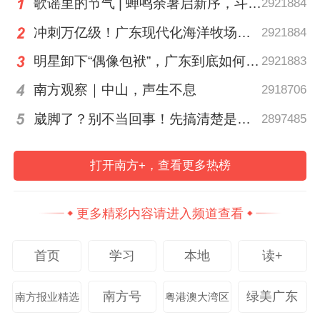
歌谣里的节气 | 蝉鸣余暑启新序，斗指西南迎立秋
2921884
近年来，珠海科技学院与紫金县持续深化帮
冲刺万亿级！广东现代化海洋牧场建设提速
2921884
扶合作，将高校资源与地方需求深度融合、
明星卸下“偶像包袱”，广东到底如何让人变松弛？ | 好看·南方号
2921883
精准对接，在人才培养、县域高质量发展等
南方观察｜中山，声生不息
2918706
领域取得显著成果，为“百县千镇万村高质量
崴脚了？别不当回事！先搞清楚是几级伤｜运动加油站
2897485
发展工程”注入了高校智慧与青春动能。未
来，随着百校联百县助力“百千万工程”行动
打开南方+，查看更多热榜
的深化，校地双方还将探索更多合作模式，
支持县域高质量发展和高校实践育人。
更多精彩内容请进入频道查看
南方+记者 冉小平
首页
学习
本地
读+
南方日报、南方+客户端原创，未经授权不得
南方号
绿美广东
南方报业精选
粤港澳大湾区
转载