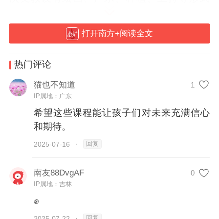
多样的课堂活动以及英歌舞非遗表演与教
学，为当地学生打造了一场沉浸式文化美育
打开南方+阅读全文
盛宴。
热门评论
紫金县是广东省革命老区、省级爱国主义教
猫也不知道
1
育基地，突击队依托当地丰富的红色资源，
IP属地：广东
开展爱国主义教育课程，讲解红色故事，演
希望这些课程能让孩子们对未来充满信心
唱红色歌曲，让革命精神和爱国情怀在孩子
和期待。
们心中生根发芽。
回复
2025-07-16
·
英歌舞作为岭南地区非物质文化遗产的瑰
南友88DvgAF
0
宝，其独特的舞姿与韵律蕴含着深厚的文化
IP属地：吉林
底蕴。在英歌舞理论课堂上，突击队员们通
✊
过视频展示、图片解析和互动问答，引导孩
回复
2025-07-22
·