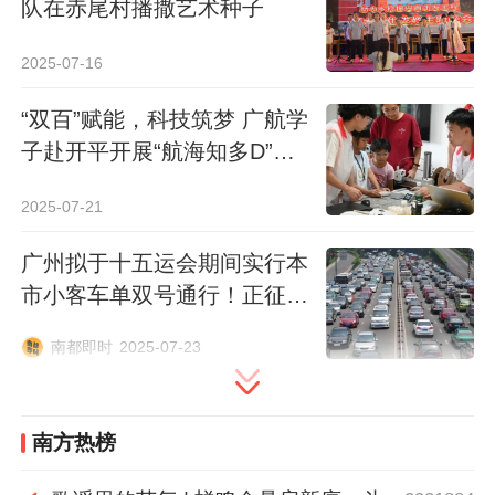
队在赤尾村播撒艺术种子
2025-07-16
“双百”赋能，科技筑梦 广航学
子赴开平开展“航海知多D”系
列文明实践科普活动
2025-07-21
此外，突击队还打造了手工制作、知识课
广州拟于十五运会期间实行本
堂，用通俗易懂的语言普及反诈、法律、劳
市小客车单双号通行！正征求
动等知识，为孩子们筑牢安全与成长的双重
意见
南都即时
2025-07-23
防线。“很多孩子对这些基本常识缺乏了解，
希望能发挥我们的力量为孩子们撑起一把‘安
全伞’，增强法治意识，让他们健康成
南方热榜
长。”突击队成员张睿琦表示。