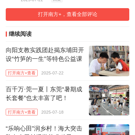
子们细心观察，了解英歌舞的历史起源和角
打开南方+，查看全部评论
色特点。在实操环节，队员们设计了一套基
本动作，带领孩子们按照经典英歌舞表演形
继续阅读
式进行排练。
向阳支教实践团赴揭东埔田开
“起势—架槌—踏步！”随着老师的口令，孩
设“竹笋的一生”等特色公益课
子们手持英歌槌，在鼓点中表演了整套动
打开南方+查看
2025-07-22
作。“英歌舞动作有点难，但是也很有趣，现
在我已经能连贯表演一段了！”凤安小学五年
百千万·莞一夏丨东莞“暑期成
级学生陈俊杰积极展示着他学习的动作，
长套餐”也太丰富了吧！
在“握槌”“伸槌”“上下槌”“横槌”等动作的沉浸
打开南方+查看
2025-07-18
式体验中，感受非遗文化的独特魅力。
“乐响心田”润乡村！海大突击