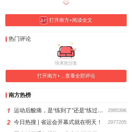
威严。庭后，承办法官结合案情讲解青少年
防骗知识，利用卡片游戏互动普法，现场气
打开南方+阅读全文
氛热列。此次活动是落实普法责任制的具体
举措，得到人大代表们充分肯定。
热门评论
快来抢沙发
打开南方+，查看全部评论
南方热榜
运动后酸痛，是“练到了”还是“练过了”？
2985396
今日热搜 | 省运会开幕式就在明天！
2977205