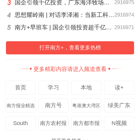
国企引领千亿投资，广东海洋牧场这场会议信息量很大
2916975
思想耀岭南 | 对话李泽湘：当新工科教育遇上大湾区超级供应链
2916974
普法游戏互动。
南方+早班车 | 国企引领投资超千亿！广东现代化海洋牧场建设提速
2916971
撰文：叶芷晴 陈弯弯
打开南方+，查看更多热榜
图片：台山法院提供
更多精彩内容请进入频道查看
南方日报、南方+客户端原创，未经授权不得
转载
首页
学习
本地
读+
编辑 李衡昌
南方号
绿美广东
南方报业精选
粤港澳大湾区
74
South
N视频
南方农村报
南方都市报