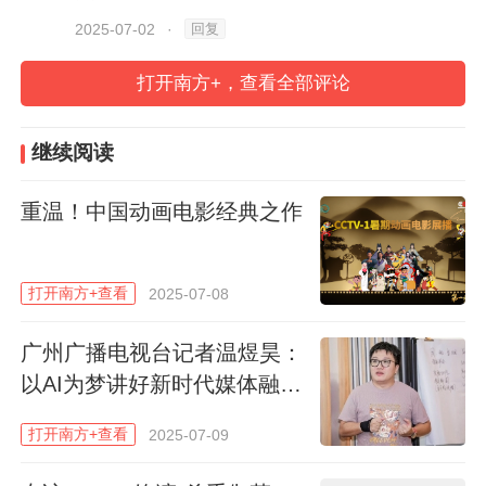
形象，“毛茸茸的抱起来很温暖”。他说，中
回复
2025-07-02
·
国进入城市化生活后，每个人的生活都很紧
张，离开家一个人在城市生活也难免孤独，
打开南方+，查看全部评论
需要一个温暖的动画角色，所以选择了创作
《熊出没》。
继续阅读
在刚刚开始创作时，丁亮和团队也经过很多
重温！中国动画电影经典之作
摸索，但他坚信，只要自己选择的方向是对
的，好好去创作，会有成功的一天。在取名
打开南方+查看
2025-07-08
时，丁亮想了各种各样的名字，后来选了“熊
广州广播电视台记者温煜昊：
大、熊二”，丁亮觉得，总有一天熊大、熊二
以AI为梦讲好新时代媒体融合
的名字会家喻户晓。
新故事
打开南方+查看
2025-07-09
丁亮很开心《熊出没》给很多孩子的童年带