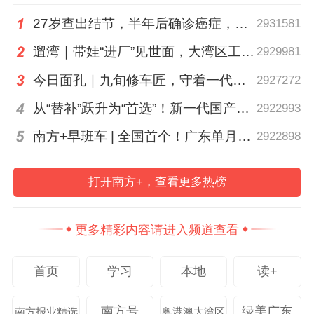
【文字】南方+记者 曹嫒嫒
27岁查出结节，半年后确诊癌症，甲状腺癌真的“懒”吗？
2931581
【剪辑】南方+记者 万稳龙
遛湾｜带娃“进厂”见世面，大湾区工业研学攻略请查收
2929981
今日面孔｜九旬修车匠，守着一代又一代车轮转
2927272
南方日报、南方+客户端原创，未经授权不得
转载
从“替补”跃升为“首选”！新一代国产核心工业软件加速冲高端
2922993
南方+早班车 | 全国首个！广东单月用电量突破千亿千瓦时
2922898
编辑 毛帅楠
校对 王睿
打开南方+，查看更多热榜
本文作者
更多精彩内容请进入频道查看
曹嫒嫒
万稳龙
首页
学习
本地
读+
识来路，知归途。
用心记录,用情传递
南方号
绿美广东
南方报业精选
粤港澳大湾区