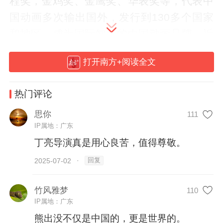
程奖，金鸡奖、金鹰奖、华表奖等，代表中
国动画多次输出国外，发行到130多个国家
和地区，成为国际知名的中国动画品牌。近
日，在“创新创业看浙大”主题调研行大湾区
打开南方+阅读全文
行中，丁亮导演接受了记者采访。
热门评论
丁亮表示，这一两年找到他的年轻人越来越
多，“就是这个人，就是这个人！”在网络
思你
111
IP属地：广东
上，他也经常被这样的留言逗乐。他说，
丁亮导演真是用心良苦，值得尊敬。
《熊出没》陪伴了一代小朋友成长，如今他
们已经长大，可以自己上网了，不少人主动
回复
2025-07-02
·
找到他表达对《熊出没》的喜爱。
竹风雅梦
110
IP属地：广东
谈及设计初衷，丁亮说，自己非常喜爱熊的
熊出没不仅是中国的，更是世界的。