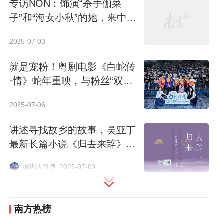
来欢乐，这对自己来说是一件善事，做了一
专访NON：饰演“杀手伽菜
件好的事情。通过《熊出没》的品牌，在创
子”和“海女小秋”的她，来中国
出演音乐节了
作过程中他也不断赋予一些教育理念在其
2025-07-03
中，比如对环境的保护，熊大熊二之间的兄
弟情谊，还有光头强在利益和正义之间的挣
就是宠粉！粤剧电影《白蛇传
·情》蛇年重映，与粉丝“双向
扎和纠结等等，希望通过这些故事，传递给
奔赴”
孩子们好的思想观念。
2025-07-06
“熊大熊二的家既在东北，也在深圳南
讲述寻找故乡的故事，吴亚丁
山。”丁亮所在的华强方特文化科技集团的总
最新长篇小说《归去来辞》出
版
部，就位于深圳南山。2012年开始他们在这
深圳大件事
2025-07-09
里出生，在这里长大，他们无数好玩的故事
都在这里展开。
南方热榜