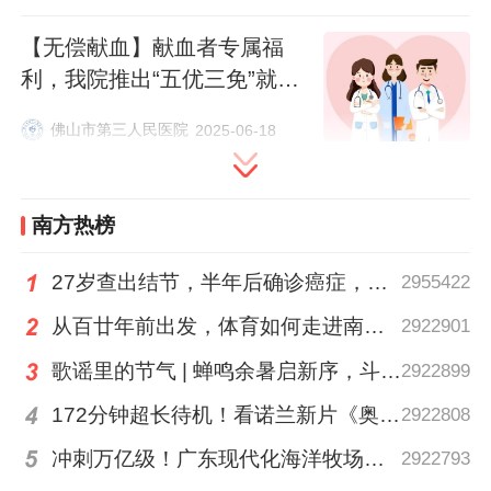
市民在广州市血液中心献血。
【无偿献血】献血者专属福
利，我院推出“五优三免”就医
每逢世界献血者日前后，广州血液中心都会
优待措施！
佛山市第三人民医院
2025-06-18
通过纪念活动倡导更多市民参与无偿献血。
梁华钦透露，今年的献血纪念章融入了第十
五届全运会元素，献血车也将进驻景点、商
南方热榜
圈等人流密集区域，方便群众献血。
27岁查出结节，半年后确诊癌症，甲状腺癌真的“懒”吗？
2955422
在广东庞大的献血者队伍中，有一批长期坚
从百廿年前出发，体育如何走进南粤普通人的生活？
2922901
持的身影。广州市无偿献血志愿工作者服务
歌谣里的节气 | 蝉鸣余暑启新序，斗指西南迎立秋
2922899
队总队长吴言东，今年已是第26年参与无偿
172分钟超长待机！看诺兰新片《奥德赛》前需要了解这三件事→
2922808
献血，累计捐献321次。他呼吁市民在身体
冲刺万亿级！广东现代化海洋牧场建设提速
健康时积极参与献血，既是对他人的援助，
2922793