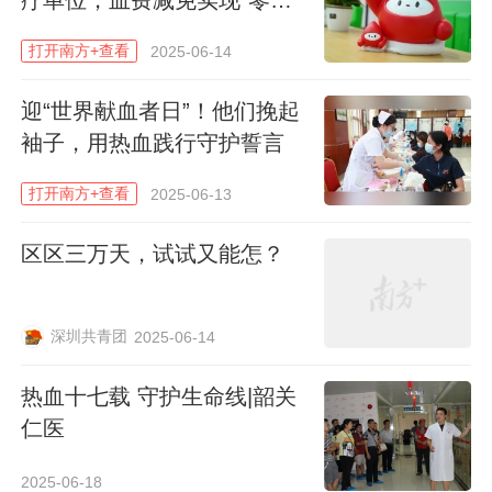
梁华钦表示，血小板保存期仅5天，为了保
腿”
障供需精准匹配，中心实行预约献血制
打开南方+查看
2025-06-14
度。“近两年，全国全血采集量呈下降趋势，
迎“世界献血者日”！他们挽起
临床需求却持续增长，但我们一定会保障急
袖子，用热血践行守护誓言
救和大病患者的用血需求。”
打开南方+查看
2025-06-13
区区三万天，试试又能怎？
深圳共青团
2025-06-14
热血十七载 守护生命线|韶关
仁医
2025-06-18