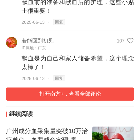
献血前的准备和献血后的护理，这些小贴
士很重要！
回复
2025-06-13
·
若能回到初见
107
IP属地：广东
献血是为自己和家人储备希望，这个理念
市民在广州市血液中心献血。
太棒了！
回复
2025-06-13
·
“自2023年起，广州血液中心机采血小板采
集量连续两年突破10万个治疗单位，2024年
打开南方+，查看全部评论
达到12.18万个治疗单位，成为全国唯一一
个连续两年保持这一规模的血液中心。”他
继续阅读
说。
广州成分血采集量突破10万治
疗单位，血费减免实现“零跑