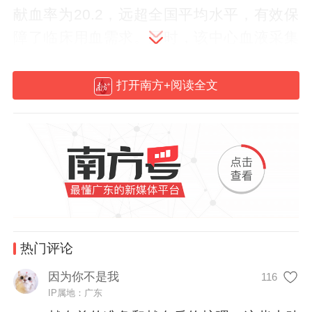
献血率为20.2，远超全国平均水平，有效保
障了临床用血需求。同时，该中心血液采集
量连续4年（2020—2023年）居全国各大血
液中心首位。
打开南方+阅读全文
广州血液中心主任梁华钦介绍，目前医务人
员是无偿献血的主力人群，平均献血率接近
15%，部分医院医护人员的献血率甚至超过
30%。同时，35岁以下的青年群体贡献了一
半以上的献血量。
热门评论
因为你不是我
116
IP属地：广东