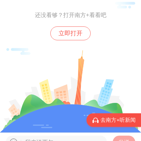
未提及被蛇咬伤。急诊科接诊医生查体可
见，右足第2足趾两处模糊齿样咬伤，相距
还没看够？打开南方+看看吧
约1cm，周围未见红肿以及渗液。患者自述
立即打开
1天前有急性咽喉炎病史，自服药物治疗，
否认药物过敏史。
根据患者自述病史以及体征，接诊医生参照
《常见动物致伤诊疗规范》等诊疗规范，以
不明生物咬伤给予留院观察、静脉输液等对
症治疗，同时密切观察生命体征变化。
3时24分，患者出现舌部麻木等症状，考虑
去南方+听新闻
病情突发加重，3时35分，医护人员将患者
转送至抢救室监护，并组织专家会诊，怀疑