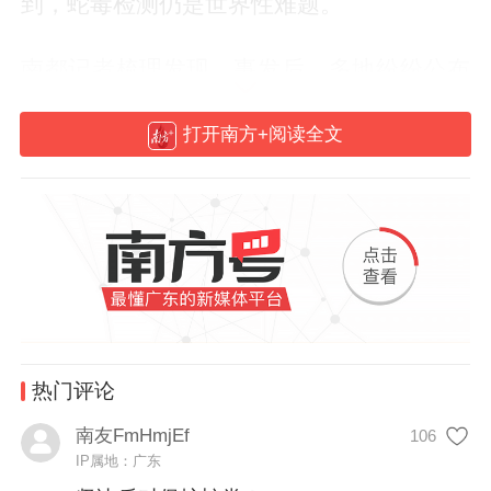
到，蛇毒检测仍是世界性难题。
南都记者梳理发现，事发后，多地纷纷公布
储备抗蛇毒血清的医院名单。“黄金两小
打开南方+阅读全文
时”压力下，部分城市持续探索提升“蛇咬伤
人”的处置速度。以广东佛山为例，当地警方
曾介绍，佛山110制定了“毒蛇咬人”类警情预
案，可紧急联系储备抗蛇毒血清的医院，并
通知交警疏导救护车途经路线，为患者开
路。
热门评论
南友FmHmjEf
106
IP属地：广东