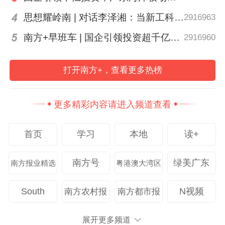
三亚女游客被不明物咬伤的部位。
思想耀岭南 | 对话李泽湘：当新工科教育遇上大湾区超级供应链
2916963
救治：怀疑系毒蛇咬伤后转院
南方+早班车 | 国企引领投资超千亿！广东现代化海洋牧场建设提速
2916960
6月6日，三亚市卫健委通报这名女游客的就
打开南方+，查看更多热榜
诊详情：2日凌晨零时许，付淇某某与男友
步行回酒店途中右脚脚趾被不明生物咬伤，
更多精彩内容请进入频道查看
打开手机照明灯查看，未发现致伤生物。0
时8分，返回酒店清洗伤口。0时29分，付淇
首页
学习
本地
读+
某某与男友搭乘网约车离开酒店前往三亚中
南方号
绿美广东
南方报业精选
粤港澳大湾区
心医院，1时5分，到达三亚中心医院急诊。
South
N视频
南方农村报
南方都市报
医院监控录像和病历显示，患者自诉被不明
生物咬伤后恶心呕吐、右下肢麻木1小时，
展开更多频道