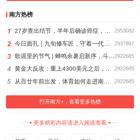
球迷们口中的“苏超”，指的是2025年江苏省
城市足球联赛，由江苏13个设区市各派一队
南方热榜
参加，并以城市命名。
27岁查出结节，半年后确诊癌症，甲状腺癌真的“懒”吗？
2953082
据了解，此次联赛自5月10日开始，为期7个
今日面孔｜九旬修车匠，守着一代又一代车轮转
2937897
月，共85场比赛，分为常规赛和淘汰赛两个
歌谣里的节气 | 蝉鸣余暑启新序，斗指西南迎立秋
2922685
阶段。常规赛中，13支参赛球队将进行主客
黄金大反攻：重上4300美元之后，是反弹还是反转？
2922685
场单循环较量，共计13轮比赛；淘汰赛阶
段，排名前八的球队将采用单回合淘汰赛制
从百廿年前出发，体育如何走进南粤普通人的生活？
2922685
产生四强，直至最终决赛。目前，第三轮联
赛已经结束，第四轮第一场将在6月14日开
打开南方+，查看更多热榜
启。
更多精彩内容请进入频道查看