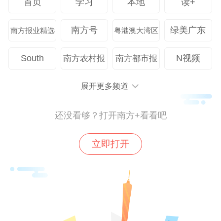
首页
学习
本地
读+
南方号
绿美广东
南方报业精选
粤港澳大湾区
South
N视频
南方农村报
南方都市报
展开更多频道
第4轮联赛日程。来源：江苏省城市足球联赛微信公号
还没看够？打开南方+看看吧
“苏超”火到什么程度？早前收官的“苏超”第三
轮联赛，全省6场城市足球对阵赛场场爆
立即打开
满，一票难求。“苏超”第三轮，徐州临时将
比赛场地换到当地最大的奥体中心，现场观
赛人数超过22000，成为第一场观众超过2万
人的比赛。南京对阵无锡的焦点战门票一开
票即售罄，黄牛叫价从80元直升到600元，