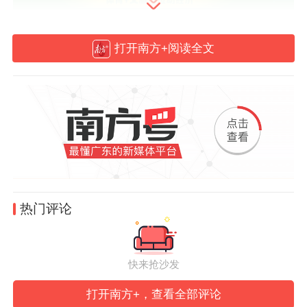
打开南方+阅读全文
端午假期，一项名为“苏超”的地方体育赛事
火出圈，在网络上一度冲上热搜，讨论度至
今居高不下。上座率碾压职业联赛，门票从
10块炒到600块，“比赛第一，友谊第十
四”“没有假球，只有世仇”等梗更是在网络爆
热门评论
火。“苏超”何以引发全网热潮？
快来抢沙发
上座率堪比职业足球联赛
打开南方+，查看全部评论