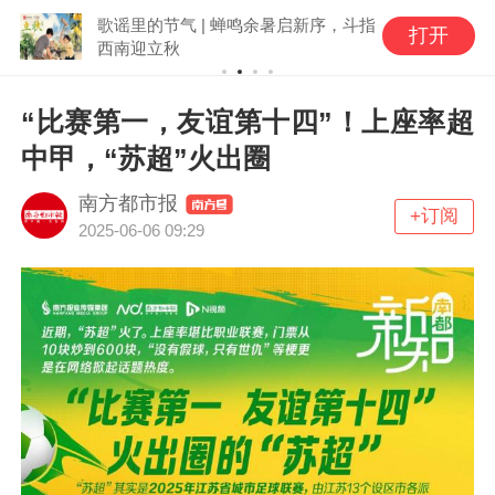
歌谣里的节气 | 蝉鸣余暑启新序，斗指
打开
西南迎立秋
“比赛第一，友谊第十四”！上座率超
中甲，“苏超”火出圈
南方都市报
+订阅
2025-06-06 09:29