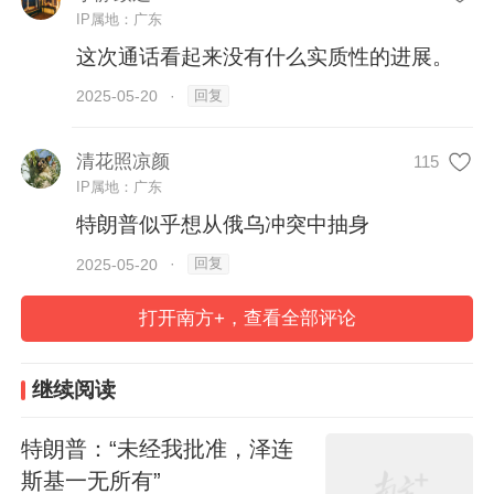
IP属地：广东
00:46
这次通话看起来没有什么实质性的进展。
回复
2025-05-20
·
(特朗普与普京就俄乌问题通话，时长共46秒)
清花照凉颜
115
IP属地：广东
（一）
特朗普似乎想从俄乌冲突中抽身
从美俄双方释放的信息来看，这次通话两国
回复
2025-05-20
·
领导人已经没有曾经的热情了，
可能达成的
打开南方+，查看全部评论
唯一交易，就是普京以和平谈判的表态换取
特朗普暂时不增加制裁。
继续阅读
俄罗斯方面透露，两国元首讨论了俄美关系
特朗普：“未经我批准，泽连
现状，一致主张继续推动两国关系正常化进
斯基一无所有”