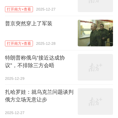
程。至于什么时候实现和平以及什么条件下
打开南方+查看
2025-12-27
实现美俄关系正常化，这个不得而知。可以
说，从美俄释放的信息来看，
这次通话的确
普京突然穿上了军装
只是一次通话，成果非常有限。
打开南方+查看
即便没有取得具体和突破性成果，美俄双方
2025-12-28
还是保持了气氛的友好。普京说通话有建设
特朗普称俄乌“接近达成协
性，特朗普只说通话很顺利，气氛和基调非
议”，不排除三方会晤
常好。以特朗普的性格，如果有实质性成
果，他定会在个人社交媒体上用大写的字母
2025-12-29
来表达自己的心情，可惜没有。
扎哈罗娃：就乌克兰问题谈判
俄方立场无意让步
字里行间，特朗普难掩失望情绪，他只是表
示相信普京想结束冲突，所以暂时不增加制
2025-12-27