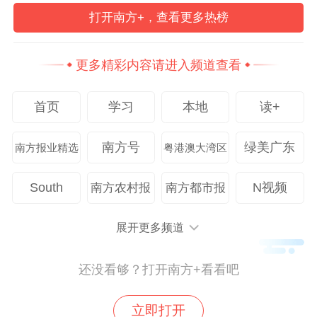
打开南方+，查看更多热榜
5月19日，美国总统特朗普在华盛顿白宫出席活动。 新
华社记者 胡友松 摄
更多精彩内容请进入频道查看
（二）
首页
学习
本地
读+
在俄乌冲突议题上，美俄双方的诉求和主张
可以说是“鸡同鸭讲”。
南方号
绿美广东
南方报业精选
粤港澳大湾区
South
N视频
特朗普主张，俄乌应立即进行停火谈判，梵
南方农村报
南方都市报
蒂冈将愿意提供谈判地点，而普京的回应则
展开更多频道
是要提供和平备忘录。
还没看够？打开南方+看看吧
不能不说，普京还是非常了解特朗普需求
的。特朗普喜欢自己的“和平总统”人设，也
立即打开