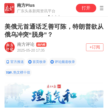
南方Plus
打开
广东头条新闻资讯平台
美俄元首通话乏善可陈，特朗普欲从
俄乌冲突“脱身”？
南方评论
+订阅
2025-05-20 17:35
官方推送
首页收录
评论频道收录
热文榜十佳