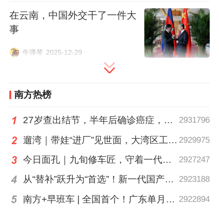
裁，不希望情况更加糟糕，但如果他认为自
在云南，中国外交干了一件大
己无能为力的话，那就要退出了。
事
与其说，特朗普通过电话推动俄乌谈判，不
牛弹琴
2025-12-29
如说是告知普京，美方退出的可能性。
南方热榜
27岁查出结节，半年后确诊癌症，甲状腺癌真的“懒”吗？
2931796
遛湾｜带娃“进厂”见世面，大湾区工业研学攻略请查收
2929975
今日面孔｜九旬修车匠，守着一代又一代车轮转
2927247
从“替补”跃升为“首选”！新一代国产核心工业软件加速冲高端
2923188
南方+早班车 | 全国首个！广东单月用电量突破千亿千瓦时
2922894