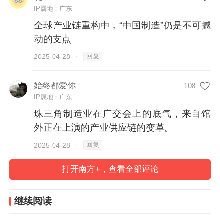
IP属地：广东
市场定制微波炉……
全球产业链重构中，“中国制造”仍是不可撼
动的支点
以创新硬核实力锻铸发展引擎，凭全链韧性
回复
2025-04-28
·
生态构建战略纵深，珠三角制造业集群锚定
全球价值链的坐标，打响一场高端突围战。
始终都爱你
108
IP属地：广东
珠三角制造业在广交会上的底气，来自馆
外正在上演的产业供应链的变革。
技术护城河
回复
2025-04-28
·
打开南方+，查看全部评论
4月的广州湿热难耐，在广交会服务机器人
专区，一台吸附在玻璃幕墙上的“蜘蛛侠”却
继续阅读
让中东客商兴奋不已。