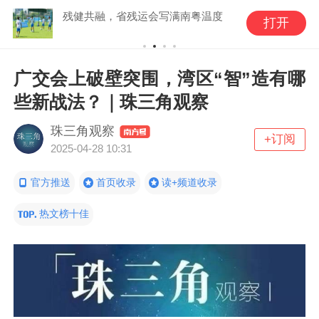
残健共融，省残运会写满南粤温度
打开
广交会上破壁突围，湾区“智”造有哪
些新战法？｜珠三角观察
珠三角观察
+订阅
2025-04-28 10:31
官方推送
首页收录
读+频道收录
热文榜十佳