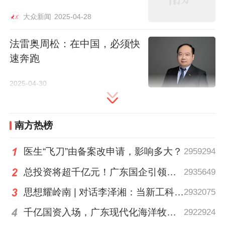
大众新闻
2025-04-28
法雷奥周松：在中国，必须快
速奔跑
2025-04-30
南方热榜
南方+ 吴明 拍摄
医生“飞刀”由备案改申请，影响多大？
2959294
凌度的故事，是珠三角制造企业技术突袭的
缩影。
总投资将超千亿元！广东国企引领现代化海洋牧场建设
2935649
思想耀岭南 | 对话李泽湘：当新工科教育遇上大湾区超级供应链
2932075
2016年成立之初，这家企业的清洗机还需外
千亿国资入场，广东现代化海洋牧场建设进入2.0时代｜聊点政经事
2922924
接水管，笨重且低效。创始人张志忠带着研