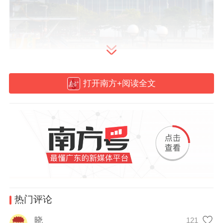
木棉花下的广交会展馆。 南方+拍客 钟锐 摄
打开南方+阅读全文
全球产业链重构中，“中国制造”仍是不可撼
动的支点。
广东参展企业占全国1/5，高新技术企业占比
超60%，日均新增亿元级订单的粤企不在少
数。珠三角军团的表现尤为亮眼——深圳工
业机器人挥舞机械臂演绎“钢铁芭蕾”，广州
热门评论
AI电视用西班牙语与南美客商对话，江门“低
碳认证”成为欧洲买家的硬通货，佛山为拉美
晓
121