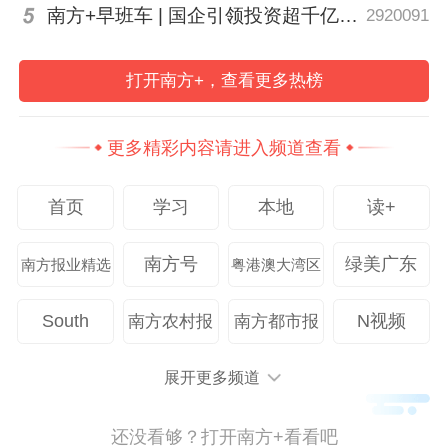
南方+早班车 | 国企引领投资超千亿！广东现代化海洋牧场建设提速
2920091
发团队“死磕”六年，联合华南理工大学攻克
水循环技术，终于在2022年推出全球首
打开南方+，查看更多热榜
台“水电全内置”机器人，斩获广交会至尊金
奖。
更多精彩内容请进入频道查看
这是凌度智能第二次独立参展亮相广交会，
首页
学习
本地
读+
一直专注于智能清洁机器人领域的他们，累
计获得专利、软著200多项，2024年获评广
南方号
绿美广东
南方报业精选
粤港澳大湾区
东省专精特新中小企业，牵头制定国内首个
《高空幕墙清洗机器人》团体标准。
South
N视频
南方农村报
南方都市报
广交会不仅是贸易平台，更是技术对话的窗
展开更多频道
口。在欧美对中国光伏、电动车加征关税的
背景下，珠三角企业正在用“技术不可替代
还没看够？打开南方+看看吧