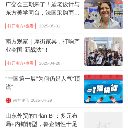
广交会三期来了！适老设计与
这台来自广东凌度智能科技发展有限公司的
东方美学同台，法国采购商连
幕墙清洗机器人，无需外接水电，仅用几十
称赞
打开南方+查看
2025-05-01
升水就能完成一栋大楼的清洁，吸引了一群
中东客商驻足拍照。
南方观察｜厚街家具，打响产
业突围“新战法”！
“这项技术目前我们是全球首创，中东水价比
油贵，它能省90%的水，简直是‘印钞机’。”
打开南方+查看
2025-04-28
凌度智能董事长张志忠说，参展第三天，接
“中国第一展”为何仍是人气“顶
待了334波客户，已有10多位客商达成大单
流”
意向，预约要去位于广州黄埔的工厂实地考
察。
南方评论
2025-04-29
山东外贸的“Plan B”：多元布
局+内销转型，鲁企韧性十足