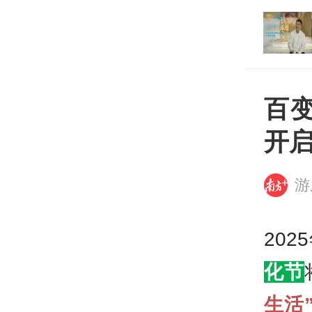
资，广东海洋牧场这
打开
大
百变
开启
游
202
化节
生活