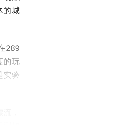
体的城
289
度的玩
是实验
漂流，
再到如