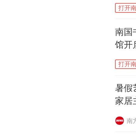
东莞V
打开南
中山
南国
馆开
广州
逅
打开南
暑假
家居
南