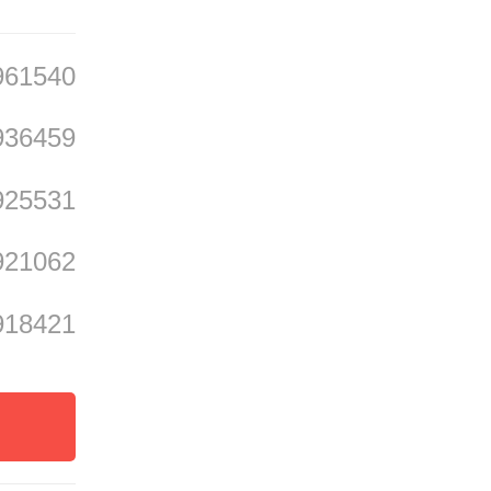
酒精却
961540
936459
话；
925531
湾区朋
921062
918421
酒、折