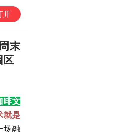
全民健身日，跟咏春师
打开
小毕老师
本周末
园区
咖啡文
术就是
一场融