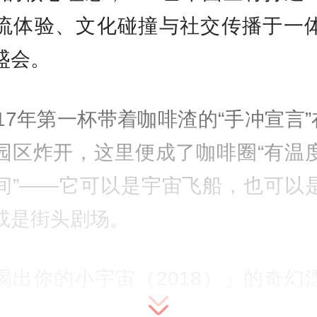
流体验、文化碰撞与社交传播于一
盛会。
017年第一杯带着咖啡渣的“手冲宣言”在
园区炸开，这里便成了咖啡圈“有温
间”——它可以是宇宙飞船，也可以
或是街头剧场。
喝出你的小宇宙（2018）」的奇幻
头号玩咖（2020）」的身份解构，