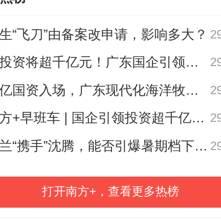
观树咖啡
把极简主义塞进咖啡液，0
醺感；
生“飞刀”由备案改申请，影响多大？
2
总投资将超千亿元！广东国企引领现代化海洋牧场建设
2
云华堂
用传统蜜饯与咖啡进行味觉对
千亿国资入场，广东现代化海洋牧场建设进入2.0时代｜聊点政经事
2
松三岁
用现采现炒西湖龙井，为大
南方+早班车 | 国企引领投资超千亿！广东现代化海洋牧场建设提速
2
来一杯时鲜的杭州味；
诺兰“携手”沈腾，能否引爆暑期档下半场？｜小南荐片
2
游牧咖啡
带来诗与远方；
打开南方+，查看更多热榜
咖啡旅人
搬来贵州传统风味，茅台