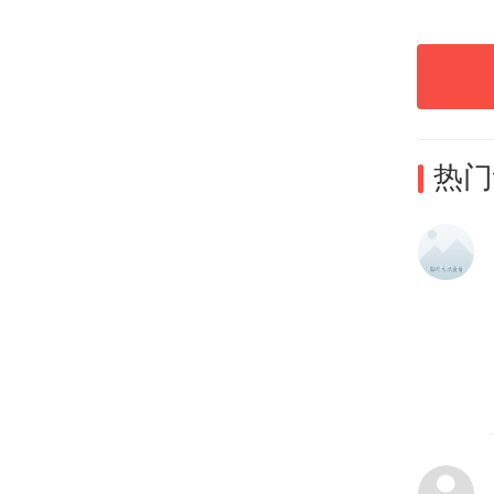
今「
探索
家带
热门
作为
咖啡
超6