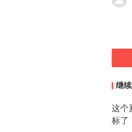
释「
深圳
顺德
啡；
继续
江门
这个
逅惊
标了