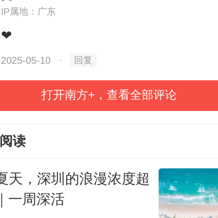
IP属地：广东
在地化」的无限可能：
❤
巡游咖啡
让咖啡豆带上冒险气息；
2025-05-10
·
回复
打开南方+，查看全部评论
老围咖啡
将顺德人对美味的执著
阅读
合拍咖啡
用咖啡碰撞本土食材，让
夏天，深圳的浪漫浓度超
喜；
｜一周深活