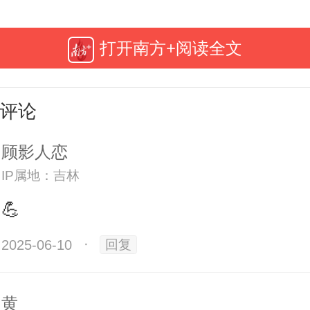
百变怪咖」的叛逆宣言，289咖啡节
打开南方+阅读全文
：当「咖啡」逐渐祛魅，289咖啡节
来什么？
评论
顾影人恋
IP属地：吉林
💪
全国咖啡消费量TOP3的城市群，大
2025-06-10
·
回复
江湖从不缺惊喜！这一届289咖啡节
0家大湾区独立品牌，用一杯杯创意
黄