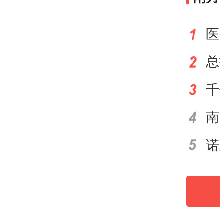
北京
有微
医
苏州
杭州
友带
大理
贵州