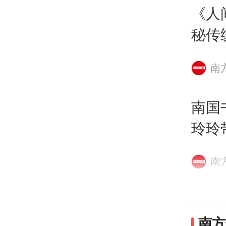
《人
秘传
南
南国
玲玲
这一
南
哈尔
南方