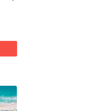
注入咖
味蕾邂