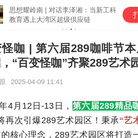
思想耀岭南 | 对话李泽湘：当新工科
教育遇上大湾区超级供应链
怪咖 | 第六届289咖啡节
，“百变怪咖”齐聚289艺术
原
2025-04-09 11:41
5年4月12日-13日，
第六届289精品
将再次引爆289艺术园区！秉承
“艺
”
的核心理念，289艺术园区将打造