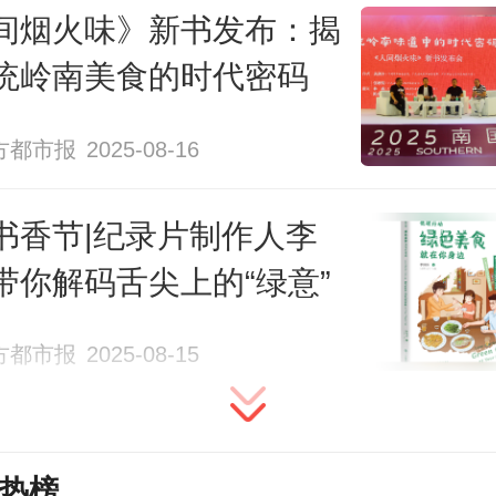
间烟火味》新书发布：揭
统岭南美食的时代密码
方都市报
2025-08-16
书香节|纪录片制作人李
带你解码舌尖上的“绿意”
届，我们拆掉地理的围墙——
方都市报
2025-08-15
滨隐咖啡
主理人述说直火深烘传奇；
热榜