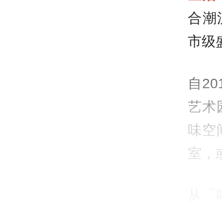
合潮
市级
自2
艺术
味空
室，
从「
到「