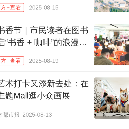
anlife自由咖啡
自带治愈buff；
方+查看
2025-08-15
等尔咖啡
坚持手冲本味；
书香节｜市民读者在图书
启“书香 + 咖啡”的浪漫邂
本土叹啡
最爱捯饬各种出圈特调……
方+查看
2025-08-19
艺术打卡又添新去处：在
主题Mall逛小众画展
方都市报
2025-08-13