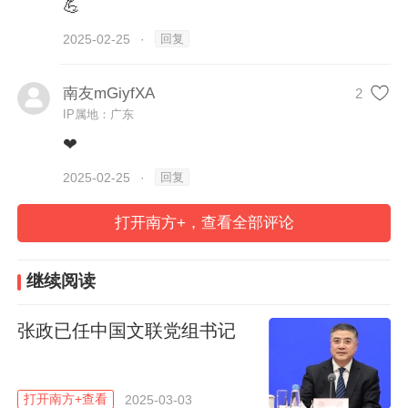
💪
回复
2025-02-25
·
孙彧
南友mGiyfXA
2
IP属地：广东
孙彧长期在暨南大学工作，历任暨南大学校
❤
长办公室副主任；暨南大学党政办公室副主
回复
2025-02-25
·
任、管理学院党委副书记兼副院长，党政办
公室主任。2020年2月，任暨南大学党委副
打开南方+，查看全部评论
书记。
继续阅读
暨南大学被誉为“华侨最高学府”，属于中央
张政已任中国文联党组书记
统战部、教育部、广东省人民政府共建的国
家“双一流”建设高校，直属中央统战部管
理。办学118年来，暨南大学共培养了来自
打开南方+查看
2025-03-03