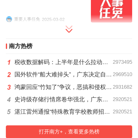
384
重要人事任免
2025-03-02
南方热榜
税收数据解码：上半年是什么拉动广东经济加速增长？
2973495
国外软件“船大难掉头”，广东决定自己造“工业大脑”
2969510
分享到：
鸿蒙回应“竹知了”争议，恶搞和侵权的边界在哪里？
2931682
史诗级存储行情席卷华强北，广东如何穿越周期？
2920521
湛江雷州通报“特殊教育学校教师招聘存在违规行为”
2920521
打开南方+，查看更多热榜