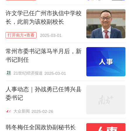
世界五大洲170多个国家和港澳台地区的各
许文学已任广州市执信中学校
类人才50余万人。
长，此前为该校副校长
南方+记者 陈伊纯
打开南方+查看
2025-03-01
常州市委书记落马半月后，新
南方日报、南方+客户端原创，未经授权不得
转载
书记到任
编辑 佘余
21世纪经济报道
2025-03-01
校对 曹柏英
人事动态｜孙战勇已任博兴县
本文作者
委书记
大众新闻
2025-02-26
陈伊纯
联系TA
南方日报、南方+时政新闻部记者
韩冬梅任全国政协副秘书长