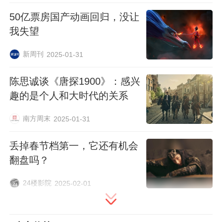
们，勇往直前的力量。
50亿票房国产动画回归，没让
科幻终章：未来世界的极致浪漫
我失望
新周刊
2025-01-31
2022年的《熊出没·重返地球》上映后，
有
观众评论：“没想到我今年看的最好看的一
陈思诚谈《唐探1900》：感兴
部科幻电影，竟然是《熊出没》。”这是尚
趣的是个人和大时代的关系
琳琳为之骄傲的评价。
南方周末
2025-01-31
自2021年起，《熊出没》转向科幻题材创
丢掉春节档第一，它还有机会
作，先后推出《熊出没·狂野大陆》《熊出没
翻盘吗？
·重返地球》《熊出没·伴我“熊芯”》《熊出没
24楼影院
2025-02-01
·逆转时空》。这四部作品中，竟有三部上榜
内地影史国产科幻片票房前十的榜单。