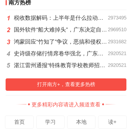
南方热榜
税收数据解码：上半年是什么拉动广东经济加速增长？
2973495
国外软件“船大难掉头”，广东决定自己造“工业大脑”
2969510
鸿蒙回应“竹知了”争议，恶搞和侵权的边界在哪里？
2931682
史诗级存储行情席卷华强北，广东如何穿越周期？
2920521
湛江雷州通报“特殊教育学校教师招聘存在违规行为”
2920521
打开南方+，查看更多热榜
更多精彩内容请进入频道查看
首页
学习
本地
读+