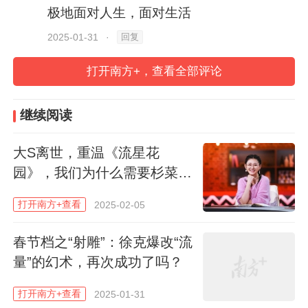
始，记者就着《熊出没》这12年，连问几个
极地面对人生，面对生活
问题。
“还蛮多的，好多，这种也特别多，
回复
2025-01-31
·
有太多了！”这是尚琳琳在回答这几个问题
时最先提到的字眼。
打开南方+，查看全部评论
12年中，可以有太多巨变。当年看它的孩
继续阅读
子，长大了。又不断有新的孩子，成为忠实
大S离世，重温《流星花
观众。没有娃的成年人，也不用再借个娃去
园》，我们为什么需要杉菜
看“熊出没”了，他们开始大大方方承认，对
的“杂草精神”？
它的“路转粉”。
打开南方+查看
2025-02-05
12年来，《熊出没》的世界越来越宽广，光
春节档之“射雕”：徐克爆改“流
量”的幻术，再次成功了吗？
头强也被偷偷“洗白”，由伐木工变成坚定的
森林守护者。
唯一不变的，是戏里戏外的人
打开南方+查看
2025-01-31