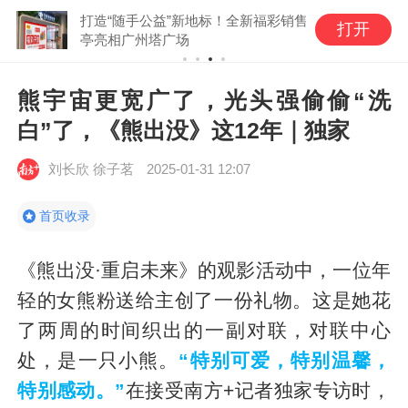
打造“随手公益”新地标！全新福彩销售
打开
亭亮相广州塔广场
熊宇宙更宽广了，光头强偷偷“洗
白”了，《熊出没》这12年｜独家
刘长欣 徐子茗
2025-01-31 12:07
首页收录
《熊出没·重启未来》的观影活动中，一位年
轻的女熊粉送给主创了一份礼物。这是她花
了两周的时间织出的一副对联，对联中心
处，是一只小熊。
“特别可爱，特别温馨，
特别感动。”
在接受南方+记者独家专访时，