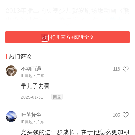
2013年播出的央视少儿贺岁剧场版动画《熊
出没之过年》中，熊二说了一句：
“熊大，
这都走到蛇年了。”
打开南方+阅读全文
尚琳琳也没想到，从2013年制作第一部大电
热门评论
影《熊出没之夺宝熊兵》开始算起，到今年
春节档上映的《熊出没·重启未来》，《熊出
不期而遇
116
IP属地：广东
没》系列电影可以陪伴中国观众走过一轮生
带儿子去看
肖。
回复
2025-01-31
·
它承载着太多年轻观众的美好回忆，堪称春
叶落抚尘
节档史上最强IP。“观众让你感动的部分”“碰
105
IP属地：广东
到的最资深观众是什么样的”……采访一开
光头强的进一步成长，在于他怎么更加积