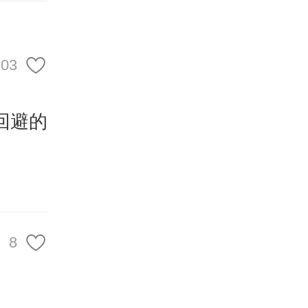
诗人王
的风雪
103
弗届的
CP登
回避的
打一个
。听不
首次推
听障版
8
很难得
加了春