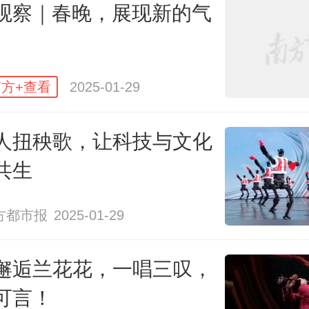
观察｜春晚，展现新的气
而蛇年春晚较好地做到了年度热点
嵌入，如在开场表演时李子柒身穿
非遗衣饰惊艳亮相，引出了春晚开
方+查看
2025-01-29
短短1分钟所展示的全国各地16种非
人扭秧歌，让科技与文化
8个人表演的“白蛇传”《借伞》中，虽
共生
地在最后的赵雅芝和叶童携手登台
，但其中有机嵌入的各地传统戏曲
方都市报
2025-01-29
展示，极大地弘扬了传统戏曲的
邂逅兰花花，一唱三叹，
成为整个小品备受瞩目的真正热点
可言！