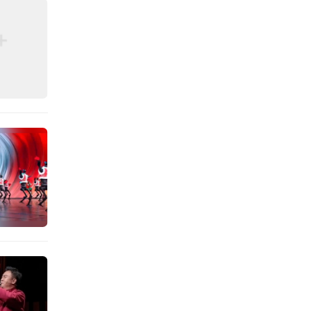
灵活多
自己手
场视觉
遗；以
然不出
中到达
《白蛇
非遗保
……还