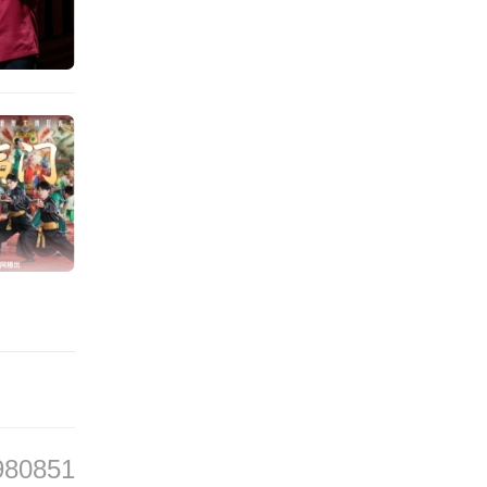
终获成
》《好
马丽小
络热搜
笑中，
赏性和
的审美
980851