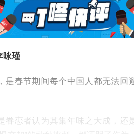
 李咏瑾
，是春节期间每个中国人都无法回
。
是眷恋者认为其集年味之大成，还