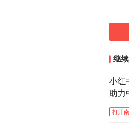
晚人
晚”
立体
继续
合，
小红
为了
助力
春晚
落
搜的
打开南
目曾