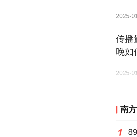
有时
功、
2025-0
东西
传播
品中
晚如
在蛇
以灵
2025-0
话题
南方
中式
基因