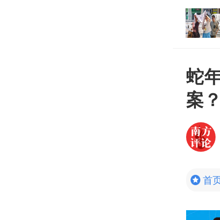
打开
平台
蛇
案
首