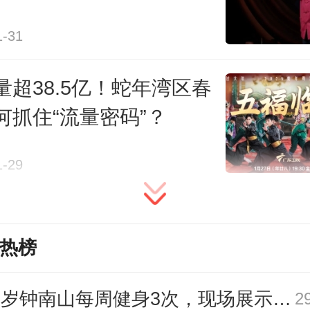
隔一年之后小尼在刘谦的魔术中
年度女性题材热片热剧《小巷人家
1-31
》等的女主角联袂献唱，再到沈腾
量超38.5亿！蛇年湾区春
“租房遭遇提灯定损”，大大小小的网
何抓住“流量密码”？
年春晚中俯拾皆是，于观众会心一
活柔软的身姿增强了整台晚会的观
1-29
度。
热榜
美学的极大呈现，是春晚历久不衰
与价值内核。
89岁钟南山每周健身3次，现场展示常用拉力器
2