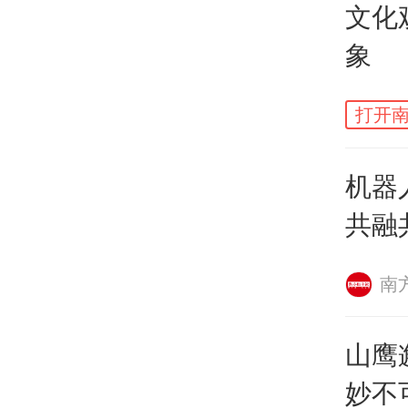
文化
证。
象
样的
制的
打开南
秀中
机器
及1
共融
意料
高潮
南
传》
山鹰
护，
妙不