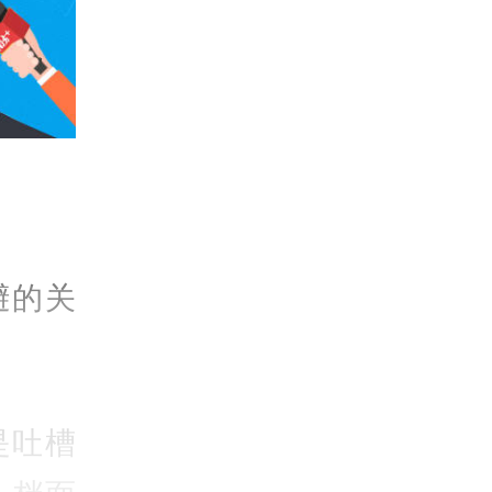
避的关
是吐槽