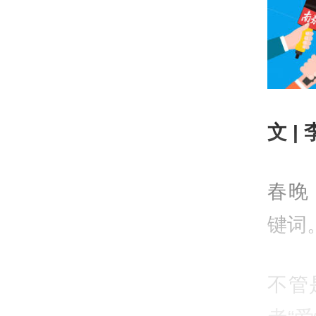
文 |
春晚
键词
不管