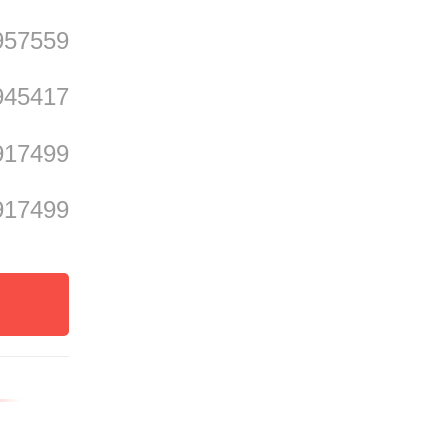
957559
延续多
945417
会场与
交相辉
917499
色的传
917499
中，随
影像技
空穿梭
不卑不
榫卯结