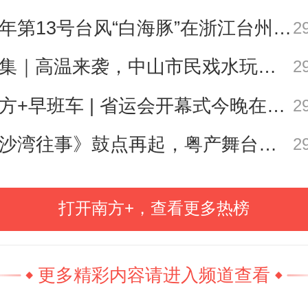
今年第13号台风“白海豚”在浙江台州玉环市坎门街道沿海登陆
2
申遗成功后的首次春晚，蛇年春晚
图集｜高温来袭，中山市民戏水玩泡沫消暑
2
晚成功设置分会场的先例，北京主
、武汉、拉萨、无锡四大分会场
南方+早班车 | 省运会开幕式今晚在茂名举行
2
共同呈现出意蕴缤纷又极富地域特
《沙湾往事》鼓点再起，粤产舞台精品何以永葆“青春”？丨艺·问
2
学。中国传统建筑创演秀《栋梁》
亢的歌声，观众通过先进的数字
打开南方+，查看更多热榜
沿着气势磅礴的北京非遗中轴线凌
重标志性历史建筑，“看我的故乡，
更多精彩内容请进入频道查看
神采飞扬……”
从单体建筑的成形
到