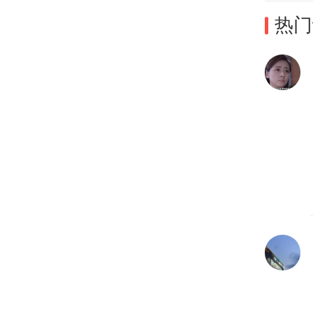
从“
热门
计兵
和遇
亲切
上春
经典
见怎
出了
无障
知的