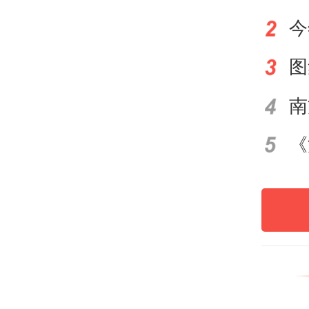
作为
届春
重庆
映，
统美
着高
术，
于多
亢、