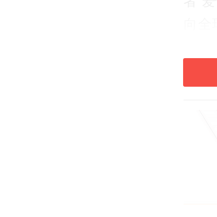
者“
向全
除夕
烟火
主题
案？
热点
公众