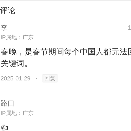
理发师晓华和麦子阿姨受邀”到“外卖
评论
等群众成为春晚报幕员”，共叙“生命
李
到的春天”，主打一个深入生活无远
IP属地：广东
感；从“赵雅芝和叶童这对经典的白蛇
春晚，是春节期间每个中国人都无法
晚”，到“王菲携新曲五上春晚”，主
关键词。
重现，极大地拉起了人们的期待值
2025-01-29
·
回复
么演？看不见如何解说？
春晚今年
针对不同残疾观众群体的视障版和
路口
碍转播，这是我们观看春晚直播时
IP属地：广东
“背后维度”，利用有效的热搜，增
👍