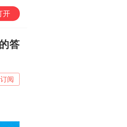
因14岁儿子说“大不了
打开
三伏天带他当外卖员，
给100元启动资金
的答
+订阅