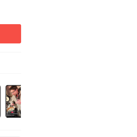
人的春
有效嵌
近年来
网红热
言类节
一例反