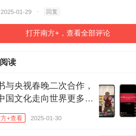
文情怀的厚度，为“春晚，是所有
2025-01-29
·
回复
赋予了更加深刻的内涵。
打开南方+，查看全部评论
视域的多样化呈现，全社会要素的
阅读
相融共生地构筑为“好看”这一概念。
书与央视春晚二次合作，
更好地达到观众审美预期的延伸，
中国文化走向世界更多角
纷纷主打一个“听劝”。然而一味追逐
结果必然导致审美疲劳，如春晚语
方+查看
2025-01-30
被诟病为“网络热梗堆砌”“尬笑”就是