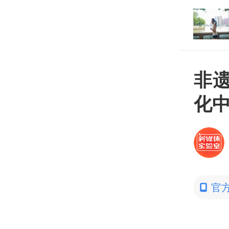
打开
平台
非遗
化
官