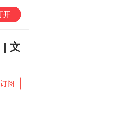
伊朗媒体发布伊朗最高
打开
| 文
+订阅