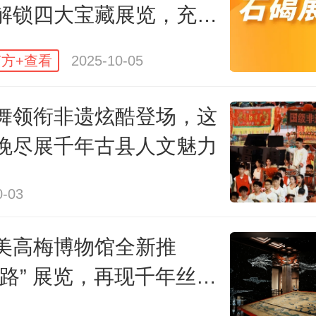
解锁四大宝藏展览，充实
绝技的古人剑舞乾坤，“武”福临门，
黄金周
方+查看
2025-10-05
舞领衔非遗炫酷登场，这
晚尽展千年古县人文魅力
0-03
美高梅博物馆全新推
丝路” 展览，再现千年丝路