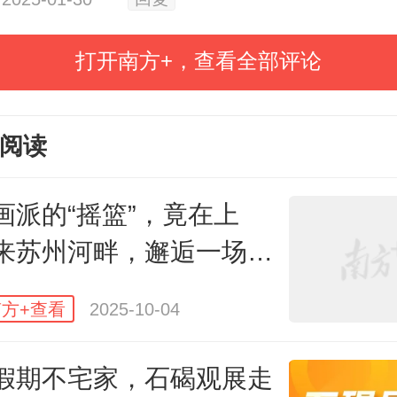
胡人俑携手玉舞人，一场霹雳舞battl
，
潮！
打开南方+，查看全部评论
阅读
画派的“摇篮”，竟在上
来苏州河畔，邂逅一场光
织的百年对话
方+查看
2025-10-04
假期不宅家，石碣观展走