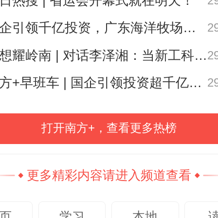
日热搜 | 省运会开幕式就在明天！
2
中出现的众多当时出口热销产品，
国企引领千亿投资，广东海洋牧场这场会议信息量很大
2
期应运而生。
思想耀岭南 | 对话李泽湘：当新工科教育遇上大湾区超级供应链
2
个没有摄影技术的年代，这些精美
南方+早班车 | 国企引领投资超千亿！广东现代化海洋牧场建设提速
2
画曾经作为
“湾区明信片”
漂洋过海
西方展示东方的人文风情。
打开南方+，查看更多热榜
星移，这些承载着大湾区历史记
更多精彩内容请进入频道查看
诉说着一段段繁华过往，牵系着三
的情感。
页
学习
本地