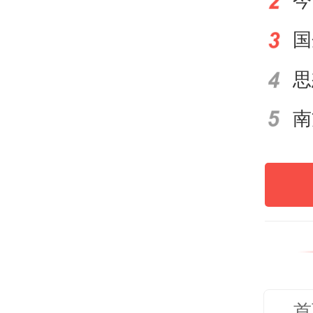
今
视频
个时
在那
通草
远的
斗转
物，
共同
首