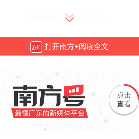
拉满年味，送出祝福！
日报、南方+联合粤港澳大湾区博
打开南方+阅读全文
联动广东省博物馆、香港故宫文
澳门博物馆等13家博物馆，推出
“湾
春迎全运”特辑
。
现场有多精彩？请看——