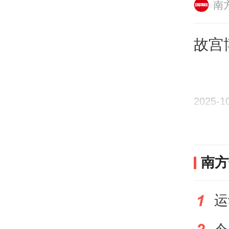
南
岭南
故宫
皆来
历史
2025-1
文化
门开
南方
行。
商贸