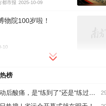
方都市报
2025-10-09
大地，文脉源远流长，视频中的文
博物院100岁啦！
自各博物馆的珍贵馆藏。
长河中，粤港澳大湾区所在地区就
0-10
交流的前沿地带。
“洋船争出是官商
向二洋，五丝八丝广缎好，银钱堆
热榜
”一首清代竹枝词描绘出两百多年前
繁荣的景象。
运动后酸痛，是“练到了”还是“练过了”？
2