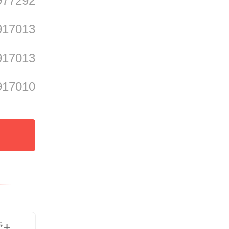
977292
也在这
917013
917013
的外销
917010
，向遥
忆的文
地民众
读+