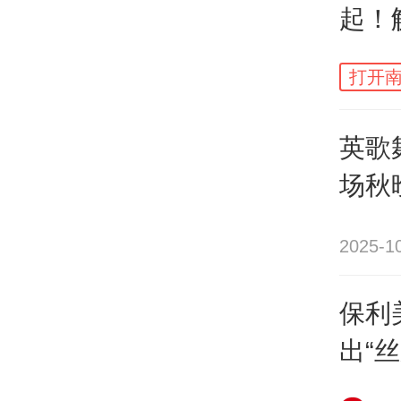
起！
身怀
您的
打开南
英歌
场秋
2025-1
保利
出“
文明