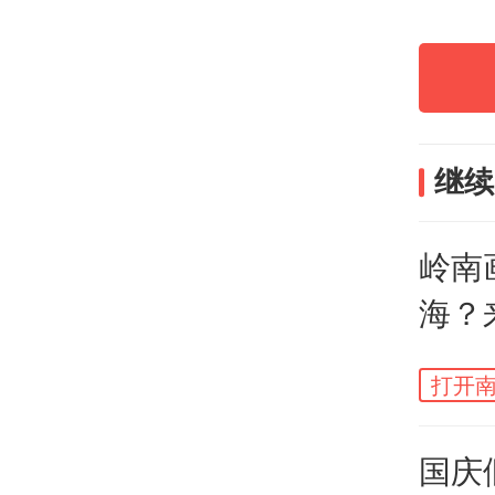
黄釉
舞台
继续
岭南
海？
影交
打开南
国庆