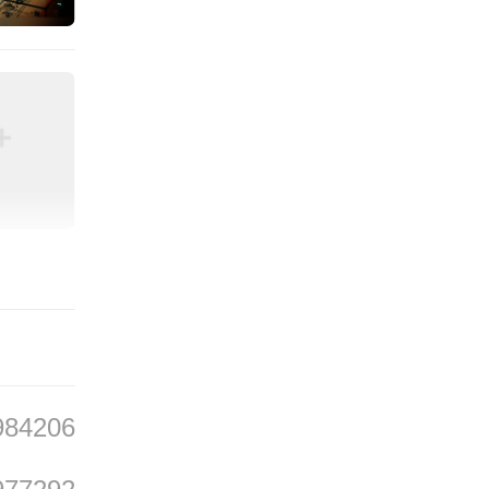
物形象
是中西
，十字
满十三
大湾区
984206