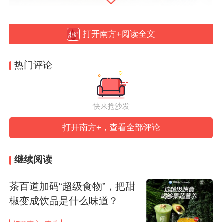
圭岗温泉坐落于阳江市阳春市圭岗镇圭岗村
打开南方+阅读全文
委会石角头自然村，占地面积达1200平方
米。经国家环保局华南环境科学研究所的分
热门评论
析鉴定，圭岗温泉被认定为深层地下水的天
然露头，温泉水中富含多种对人体有益的矿
快来抢沙发
物质。其自然溢流流量每日约为1000吨，且
露头水温高达51摄氏度。
打开南方+，查看全部评论
阳江政府项目资金的投入，有望让该温泉成
继续阅读
为更多游客心中的康养天堂，不仅能够带动
茶百道加码“超级食物”，把甜
当地经济的蓬勃发展，还将为阳江市旅游业
椒变成饮品是什么味道？
的高质量发展注入新的活力。