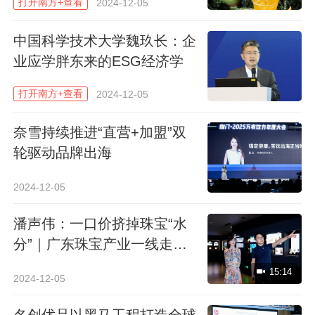
打开南方+查看
2024-12-05
南方+记者 姚翀 通讯员 蔡明炜 曾奕霖 黄晓
中国科学技术大学魏玖长：企
萍
业应学胖东来的ESG经济学
南方日报、南方+客户端原创，未经授权不得
打开南方+查看
2024-12-05
转载
奈雪持续推进“直营+加盟”双
编辑 邵玉梅
轮驱动品牌出海
本文作者
2024-12-05
姚翀
潘声伟：一口价挤掉珠宝“水
联系TA
人文关怀，理性批判，姚sir邀你叹
分”｜广东珠宝产业一线走访
科技
录
15:14
2024-12-05
488
名创优品以黑马工程打造全球