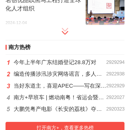
化人才组织
2024-12-04
南方热榜
分享到：
今年上半年广东结婚登记28.8万对
2929294
编造传播涉汛涉灾网络谣言，多人被依法处罚
2922938
当好东道主，喜迎APEC——写在深圳APEC会议倒计时100天之际
2922929
南方+早班车 | 燃动南粤！省运会暨省残运会在茂名开幕
2922027
大鹏凭粤产电影《长安的荔枝》夺得第38届百花奖最佳导演
2920323
打开南方+，查看更多热榜