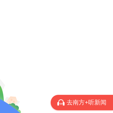
一步增
千万工
施建设
饱满，
力解决
千万工
去南方+听新闻