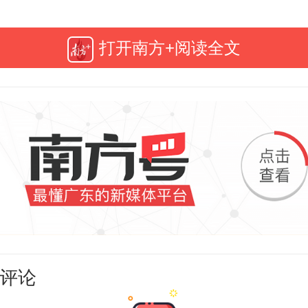
息。
打开南方+阅读全文
月23日，省自然资源厅第11宣讲组赴
和麻涌镇开展了两场自然资源服务保
工程”送训下乡宣讲培训。东莞市自
各镇（街道）“百千万工程”指挥办、
理部门、规划管理部门、城市更新
责同志、各村（社区）干部和群众
评论
00余人参加培训。