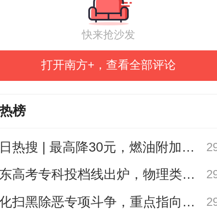
组以工作指引为基础，广泛宣讲自
快来抢沙发
应知应会知识，系统解读重点政策
打开南方+，查看全部评论
制宜，结合东莞市地方政策、相关
莞洪梅镇洪屋涡千亩金色稻田大型
热榜
镇荷塘印象项目等典型项目，对
百千万工程”过程中遇到的实际问题、
今日热搜 | 最高降30元，燃油附加费今起下调
2
要指导的自然资源重点工作以及镇
广东高考专科投档线出炉，物理类广职大443分、深职大442分
2
掌握的业务知识要点进行了详细讲
深化扫黑除恶专项斗争，重点指向这些黑恶势力
2
效提高了基层干部群众对自然资源