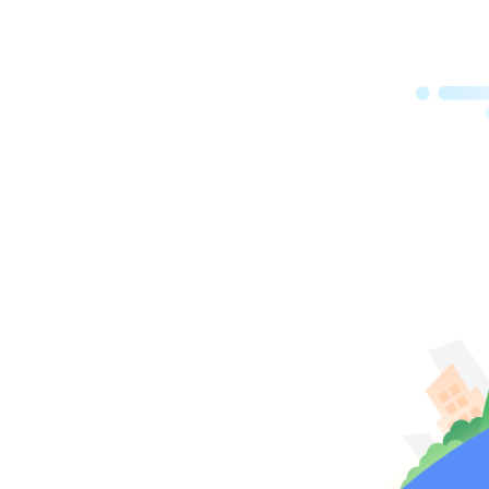
示，
强了
程”
的思
要结
难题
程”