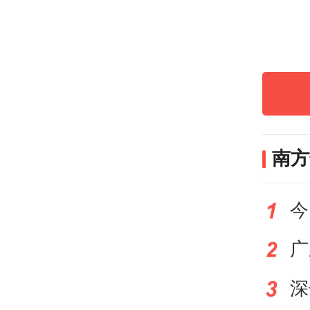
宣讲
领域
因地
及东
南方
桥头
障“
切需
必须
训有