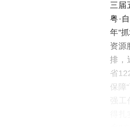
三届
粤·
年“
资源
排，
省1
保障
强工
得扎
乡”