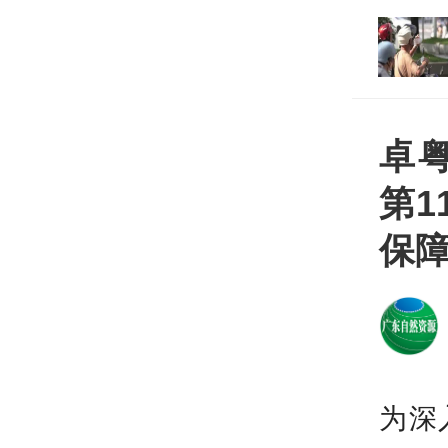
海上“三台共舞”，广东或将迎来“空调
外机” | 天气早知道
卓
第
保障
为深