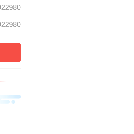
平保护
922980
千万工
922980
会上还
村（社
县千镇
》，为
个功能
纷纷表