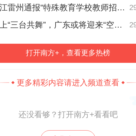
和运用水平，对打通自然资源高水
湛江雷州通报“特殊教育学校教师招聘存在违规行为”
2
效率利用“最后一公里”，推动“百
海上“三台共舞”，广东或将迎来“空调外机” | 天气早知道
2
各项工作落细落实提供了重要指导。
莞市3个功能区、32个镇街、613个
打开南方+，查看更多热榜
派发了《广东自然资源服务保障“百
高质量发展工程”应知应会工作手册
更多精彩内容请进入频道查看
全覆盖奠定坚实基础。
还没看够？打开南方+看看吧
集中宣讲的参训对象实现了东莞市3
32个镇（街道）全覆盖。参训人员