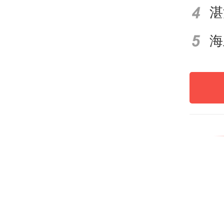
理解
和高
程”
为东
区）
万村
培训
两场
区、