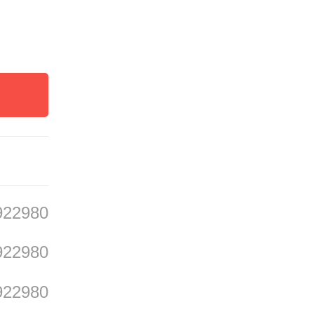
然资源
内容，
数据以
项目、
服务保
基层迫
922980
村干部
922980
解。培
922980
政策的