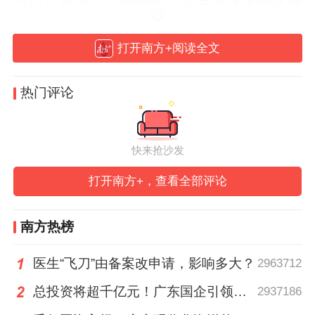
情况；同时落地更多的骑手友好举措，包括
社区商圈将为骑手划定专属停车位，增设骑
打开南方+阅读全文
手驿站，休息区内提供热水、空调、手机充
电和健康服务专区等等。
热门评论
快来抢沙发
打开南方+，查看全部评论
南方热榜
医生“飞刀”由备案改申请，影响多大？
2963712
总投资将超千亿元！广东国企引领现代化海洋牧场建设
2937186