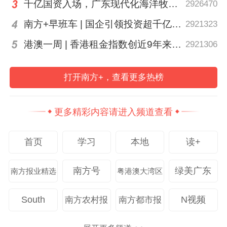
千亿国资入场，广东现代化海洋牧场建设进入2.0时代｜聊点政经事
2926470
创建骑手友好社区、骑手友好广场签约仪式
南方+早班车 | 国企引领投资超千亿！广东现代化海洋牧场建设提速
2921323
据南方+记者了解到，今年开始，为解决“骑
港澳一周 | 香港租金指数创近9年来最大升幅
2921306
手进小区难”等问题，美团配送与北京、江
苏、上海、广州、深圳等省市街道社区、物
打开南方+，查看更多热榜
业公司共同启动“骑手友好社区”项目，旨在
通过平台、社区、物业共建共治，实现居民
更多精彩内容请进入频道查看
生活便利、骑手体验优化、社区秩序良好的
首页
学习
本地
读+
多方共赢。“骑手友好社区”通过推动完善门
牌标识、划定骑手专属停车位等便利措施，
南方号
绿美广东
南方报业精选
粤港澳大湾区
缓解末端配送难题。与此同时，美团将协调
配送站点和友好社区、街道建立更密切的线
South
N视频
南方农村报
南方都市报
下沟通机制，鼓励骑手积极参与社区治理及