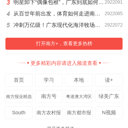
明星卸下“偶像包袱”，广东到底如何让人变松弛？ | 好看·南方号
2922091
手”党建品牌项目推广活动。
从百廿年前出发，体育如何走进南粤普通人的生活？
2922085
为进一步做好关心关爱网约配送员群体的工
冲刺万亿级！广东现代化海洋牧场建设提速
2922072
作，活动现场为越秀区“羊城红骑手”爱心商
家授牌，保利时光里的爱心商家将为骑手提
打开南方+，查看更多热榜
供免费进店休息、便民饮水、免费手机充
电、配备急救药箱等服务。
更多精彩内容请进入频道查看
爱心商家代表现场签署承诺协议：“为推动外
首页
学习
本地
读+
卖配送行业健康有序发展，确保广大人民群
南方号
绿美广东
南方报业精选
粤港澳大湾区
众的消费安全，切实保护外卖骑手和消费者
的合法权益，为外卖配送员提供更好的服务
South
N视频
南方农村报
南方都市报
保障。”