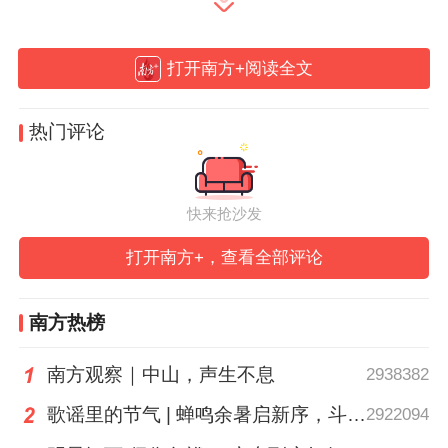
广州市民营医疗行业党委、越秀区总工会、
越秀区建设街道、越秀区“小个专”党委、广
打开南方+阅读全文
州市医疗行业协会民营医疗分会、广州道路
运输行业协会和爱心企业代表等分别为到场
热门评论
的骑手们提供了专业的外科、内科、骨科、
康复科等医疗义诊服务。
快来抢沙发
活动同时开展了关于电动自行车安全、反诈
打开南方+，查看全部评论
禁毒、法律咨询、基层综合治理、工会入会
和权益保障、消费维权、食品安全等政策宣
南方热榜
传，并为他们发放爱心早餐和爱心礼包。
南方观察｜中山，声生不息
2938382
第二个环节在广州保利时光里北塔，举行了
歌谣里的节气 | 蝉鸣余暑启新序，斗指西南迎立秋
2922094
以“越秀悦‘新’ 建设暖‘新’”为主题的“羊城红骑