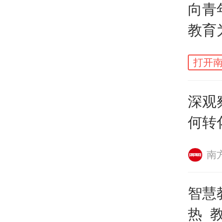
向青
习成
教育
认定
学习
打开南
育或
深观
本。
何转
南
智慧
热 