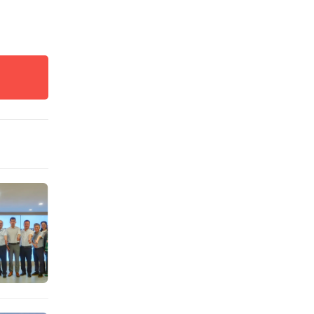
学习，
学习的
厅主办
管理与
鉴银行
各类学