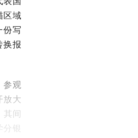
代表国
描区域
一份写
转换报
，参观
开放大
，其间
学分银