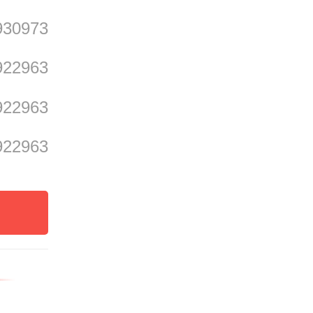
930973
能和能
922963
同教育
922963
纵向衔
922963
总数已
教育资
质量保
，根据