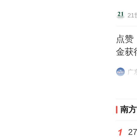
2
点赞
金获
广
广东
为实
南方
大学
准。