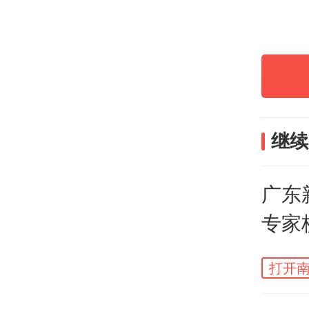
随着
增长
在这
继续
省级
和管
广东
运行
专家
育数
何为
打开南
特点