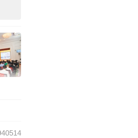
东开放
等级标
940514