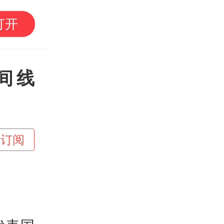
遛湾｜带娃“进厂”见世
打开
研学攻略请查收
间线
+订阅