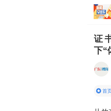
打开
平台
证
下“
首