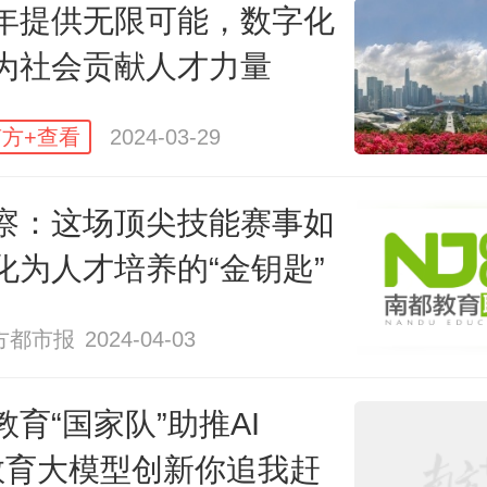
年提供无限可能，数字化
果进行统一认证与核算，实现学习
为社会贡献人才力量
、积累和转换。学习者在学分银行
成果终身有效，需要时可以转换成
方+查看
2024-03-29
资格证书对应的课程学分，节省
察：这场顶尖技能赛事如
化为人才培养的“金钥匙”
方都市报
2024-04-03
教育“国家队”助推AI
教育大模型创新你追我赶