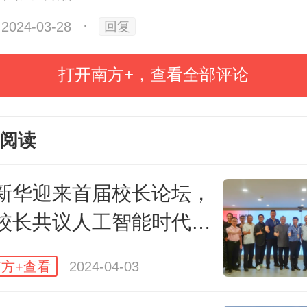
社会发展，越来越多的人通过继续
2024-03-28
·
回复
知识，提升学历。
打开南方+，查看全部评论
一背景下，
广东探索建设服务终身
阅读
学分银行。
学分银行由广东省教育
理，广东开放大学具体负责建设、
新华迎来首届校长论坛，
。
校长共议人工智能时代教
字化应用
学分银行？
顾名思义，学分银行借
方+查看
2024-04-03
，以学分为计量单位，对学习者的