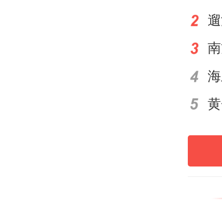
这一
力3
类型
接。
达22
以资
历名
证、