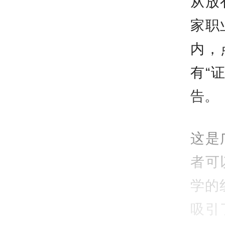
从放
家职
内，
有“
告。
这是
者可
学的
吸引