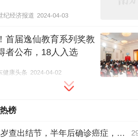
1世纪经济报道
2024-04-03
！首届逸仙教育系列奖教
得者公布，18人入选
东健康头条
2024-04-02
终身教育学分银行实体中心。
现不同学习成果间的有效转换，
广
热榜
率先在全国发布终身教育资历框架
27岁查出结节，半年后确诊癌症，甲状腺癌真的“懒”吗？
2