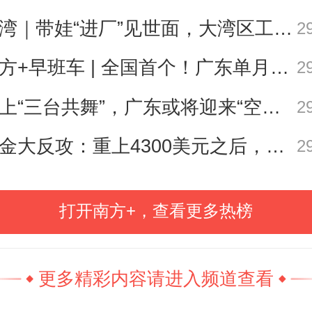
遛湾｜带娃“进厂”见世面，大湾区工业研学攻略请查收
2
标准设计了7级架构，并从知识、技
南方+早班车 | 全国首个！广东单月用电量突破千亿千瓦时
2
个维度确立了各等级的标准，实现不
海上“三台共舞”，广东或将迎来“空调外机” | 天气早知道
2
与培训及业绩之间的横向沟通和
黄金大反攻：重上4300美元之后，是反弹还是反转？
2
目前，学分银行学习成果累计转换
5.5万例。
打开南方+，查看更多热榜
历框架为基础，广东还建设了终身
册。
资历名册是广东存储各类有
更多精彩内容请进入频道查看
受资历框架认可的资历成果数据库