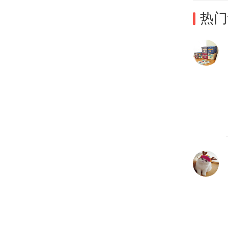
热门
学习
务。