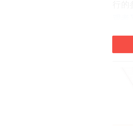
行的
观者