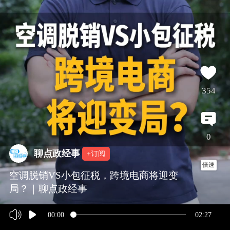
354
0
聊点政经事
+订阅
倍速
空调脱销VS小包征税，跨境电商将迎变
局？｜聊点政经事
00:00
02:27