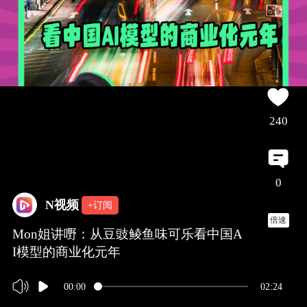
240
0
N视频
+订阅
倍速
Mon姐讲嘢：从豆豉鲮鱼味可乐看中国A
I模型的商业化元年
00:00
02:24