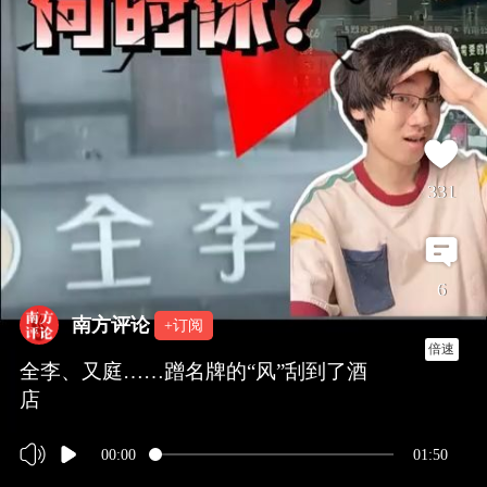
331
6
南方评论
+订阅
倍速
全李、又庭……蹭名牌的“风”刮到了酒
店
00:00
01:50