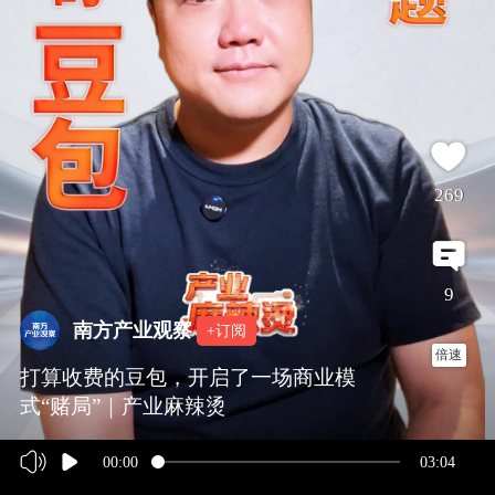
269
9
南方产业观察
+订阅
倍速
打算收费的豆包，开启了一场商业模
式“赌局”｜产业麻辣烫
00:00
03:04