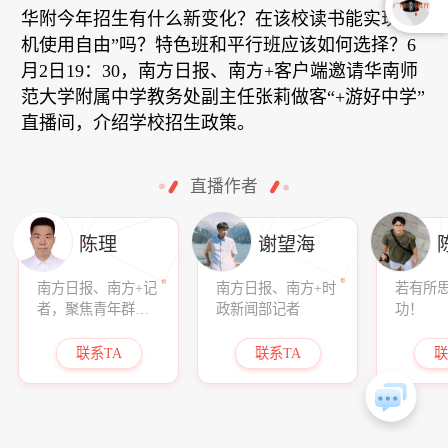
华附今年招生有什么新变化？在该校读书能实现“手
机使用自由”吗？特色班和平行班应该如何选择？6
月2日19：30，南方日报、南方+客户端邀请华南师
范大学附属中学教务处副主任张莉做客“+游好中学”
直播间，介绍学校招生政策。
直播作者
陈理
谢望海
南方日报、南方+记
南方日报、南方+时
若有所
者，聚焦青年群
政新闻部记者
功！
体，讲述青年故
事。
联系TA
联系TA
联